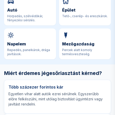
Autó
Épület
Horpadás, szélvédőkár,
Tető-, cserép- és ereszkárok.
fényezési sérülés.
Napelem
Mezőgazdaság
Repedés, panelkárok, drága
Percek alatt komoly
javítások.
termésveszteség.
Miért érdemes jégesőriasztást kérned?
Több százezer forintos kár
Egyetlen vihar alatt autók ezrei sérülnek. Egyszerűbb
előre felkészülni, mint utólag biztosítást ügyintézni vagy
javítást rendelni.