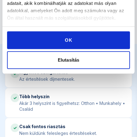
adatait, akik kombinálhatják az adatokat más olyan
adatokkal, amelyeket Ön adott meg számukra vagy az
Ön által használt más szolgáltatásokból gyűjtöttek.
Egyetlen vihar alatt több ezer autó sérül meg.
OK
Miért válaszd a Jégeső.hu-t?
Elutasítás
Ingyenes szolgáltatás
✓
Az értesítések díjmentesek.
Több helyszín
✓
Akár 3 helyszínt is figyelhetsz: Otthon • Munkahely •
Család
Csak fontos riasztás
✓
Nem küldünk felesleges értesítéseket.