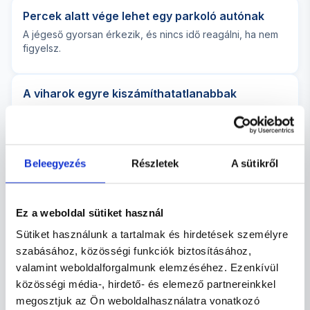
Percek alatt vége lehet egy parkoló autónak
A jégeső gyorsan érkezik, és nincs idő reagálni, ha nem
figyelsz.
A viharok egyre kiszámíthatatlanabbak
A jégkárok minden évben jelentős anyagi veszteséget
okoznak.
Beleegyezés
Részletek
A sütikről
Mi figyelünk helyetted és időben értesítünk!
Jégkár galéria
Ez a weboldal sütiket használ
Sütiket használunk a tartalmak és hirdetések személyre
szabásához, közösségi funkciók biztosításához,
valamint weboldalforgalmunk elemzéséhez. Ezenkívül
közösségi média-, hirdető- és elemező partnereinkkel
megosztjuk az Ön weboldalhasználatra vonatkozó