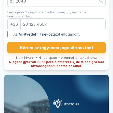
Legfeljebb 3 irányítószám adható meg ugyanahhoz a
telefonszámhoz.
+36
Az
Adatvédelmi tájékoztatót
elfogadom.
Kérem az ingyenes jégesőriasztást
Nem hívunk • Nincs spam • Azonnal leiratkozhatsz
A jégeső gyakran 10–15 perc alatt érkezik, de te addigra már
biztonságban tudhatod az autót.