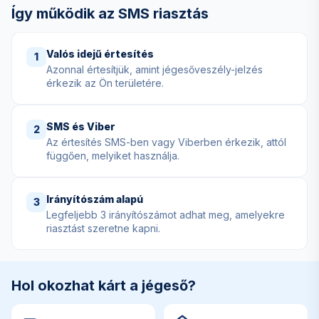
Így működik az SMS riasztás
Valós idejű értesítés
1
Azonnal értesítjük, amint jégesőveszély-jelzés
érkezik az Ön területére.
SMS és Viber
2
Az értesítés SMS-ben vagy Viberben érkezik, attól
függően, melyiket használja.
Irányítószám alapú
3
Legfeljebb 3 irányítószámot adhat meg, amelyekre
riasztást szeretne kapni.
Hol okozhat kárt a jégeső?