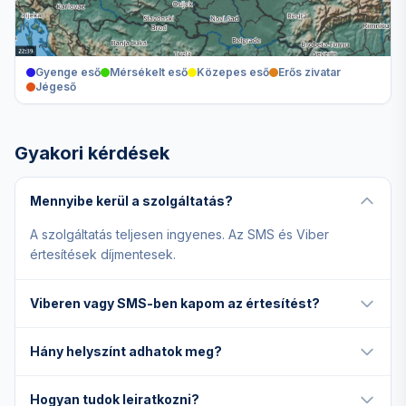
Gyenge eső
Mérsékelt eső
Közepes eső
Erős zivatar
Jégeső
Gyakori kérdések
Mennyibe kerül a szolgáltatás?
A szolgáltatás teljesen ingyenes. Az SMS és Viber
értesítések díjmentesek.
Viberen vagy SMS-ben kapom az értesítést?
Hány helyszínt adhatok meg?
Hogyan tudok leiratkozni?