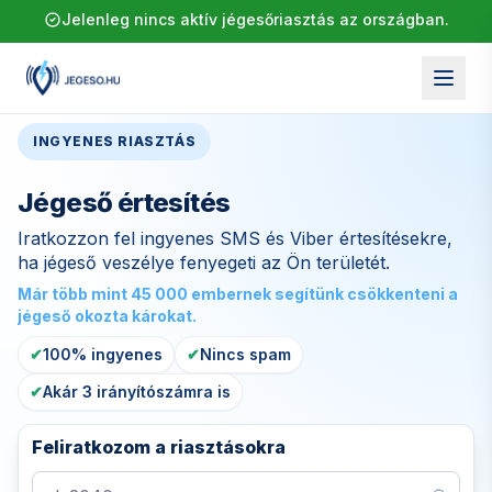
Jelenleg nincs aktív jégesőriasztás az országban.
INGYENES RIASZTÁS
Jégeső értesítés
Iratkozzon fel ingyenes SMS és Viber értesítésekre,
ha jégeső veszélye fenyegeti az Ön területét.
Már több mint 45 000 embernek segítünk csökkenteni a
jégeső okozta károkat.
✔
100% ingyenes
✔
Nincs spam
✔
Akár 3 irányítószámra is
Feliratkozom a riasztásokra