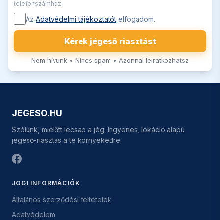
telefonszámhoz.
Az
Adatvédelmi tájékoztatót
elfogadom.
Kérek jégeső riasztást
Nem hívunk • Nincs spam • Azonnal leiratkozhatsz
JEGESO.HU
Szólunk, mielőtt lecsap a jég. Ingyenes, lokáció alapú
jégeső-riasztás a te környékedre.
JOGI INFORMÁCIÓK
Általános szerződési feltételek
Adatvédelem